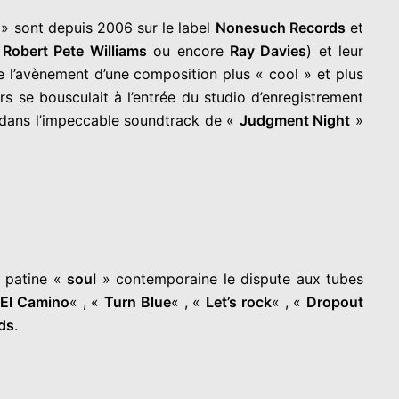
» sont depuis 2006 sur le label
Nonesuch Records
et
Robert Pete Williams
ou encore
Ray Davies
) et leur
’avènement d’une composition plus « cool » et plus
 se bousculait à l’entrée du studio d’enregistrement
st dans l’impeccable soundtrack de «
Judgment Night
»
 patine «
soul
» contemporaine le dispute aux tubes
«
El Camino
« , «
Turn Blue
« , «
Let’s rock
« , «
Dropout
ds
.