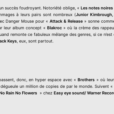
un succès foudroyant. Notoriété oblige, «
Les notes noires
mmages à leurs pairs sont nombreux (
Junior Kimbrough, 
 avec Danger Mouse pour «
Attack & Release
» sonne comme l
ur leur album concept «
Blakroc
» où la crème des rappeurs
: à quand remonte ce fabuleux mélange des genres, si ce n’e
ack Keys
, eux, sont partout.
s passent, donc, en hyper espace avec «
Brothers
» où leur
dégueule un million de copies de par le monde. Suivent 
No Rain No Flowers
» chez
Easy eye sound/ Warner Recor