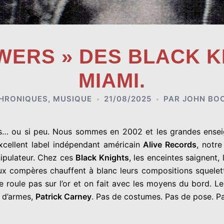
WERS » DES BLACK K
MIAMI.
HRONIQUES
,
MUSIQUE
21/08/2025
PAR
JOHN BO
s… ou si peu. Nous sommes en 2002 et les grandes enseign
excellent label indépendant américain
Alive Records
, notr
ipulateur. Chez ces
Black Knights
, les enceintes saignent,
eux compères chauffent à blanc leurs compositions squelet
e roule pas sur l’or et on fait avec les moyens du bord. L
e d’armes,
Patrick Carney
. Pas de costumes. Pas de pose. Pa