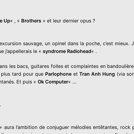
e Up
« , «
Brothers
» et leur dernier opus ?
L’excursion sauvage, un opinel dans la poche, c’est mieux
e j’appellerais le «
syndrome Radiohead
« .
ns les bacs, guitares folles et complaintes en bandoulièr
 plus tard pour que
Parlophone
et
Tran Anh Hung
(via son
ntanés. Et puis «
Ok Computer
« …
.
 aura l’ambition de conjuguer mélodies entêtantes, rock p