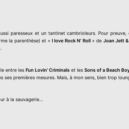
aussi paresseux et un tantinet cambrioleurs. Pour preuve
erme la parenthèse) et «
I love Rock N’ Roll
» de
Joan Jett &
.
ile entre les
Fun Lovin’ Criminals
et les
Sons of a Beach Bo
e dès ses premières mesures. Mais, à mon sens, bien trop lo
our à la sauvagerie…