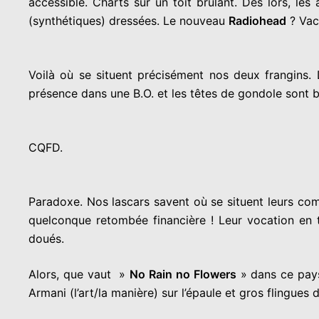
accessible. Charts sur un toit brulant. Dès lors, l
(synthétiques) dressées. Le nouveau
Radiohead
? Vac
Voilà où se situent précisément nos deux frangins. 
présence dans une B.O. et les têtes de gondole sont 
CQFD.
Paradoxe. Nos lascars savent où se situent leurs co
quelconque retombée financière ! Leur vocation en t
doués.
Alors, que vaut »
No Rain no Flowers
» dans ce pays
Armani (l’art/la manière) sur l’épaule et gros flingues d