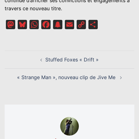
continue d’afficher ses convictions et engagements à
travers ce nouveau titre.
Mastodon
Bluesky
WhatsApp
Facebook
Snapchat
Email
Copy
Partager
Link
NAVIGATION
Stuffed Foxes « Drift »
D’ARTICLE
« Strange Man », nouveau clip de Jive Me