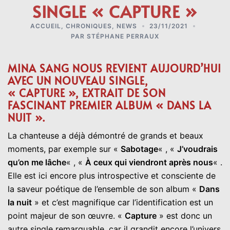
SINGLE « CAPTURE »
ACCUEIL
,
CHRONIQUES
,
NEWS
23/11/2021
PAR
STÉPHANE PERRAUX
MINA SANG NOUS REVIENT AUJOURD’HUI
AVEC UN NOUVEAU SINGLE,
« CAPTURE », EXTRAIT DE SON
FASCINANT PREMIER ALBUM « DANS LA
NUIT ».
La chanteuse a déjà démontré de grands et beaux
moments, par exemple sur «
Sabotage
« , «
J’voudrais
qu’on me lâche
« , «
À ceux qui viendront après nous
« .
Elle est ici encore plus introspective et consciente de
la saveur poétique de l’ensemble de son album «
Dans
la nuit
» et c’est magnifique car l’identification est un
point majeur de son œuvre. «
Capture
» est donc un
autre single remarquable, car il grandit encore l’univers