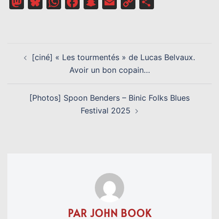
Mastodon
Bluesky
WhatsApp
Facebook
Snapchat
Email
Copy
Partager
Link
NAVIGATION
[ciné] « Les tourmentés » de Lucas Belvaux.
D’ARTICLE
Avoir un bon copain…
[Photos] Spoon Benders – Binic Folks Blues
Festival 2025
PAR JOHN BOOK