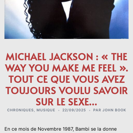
MICHAEL JACKSON : « THE
WAY YOU MAKE ME FEEL ».
TOUT CE QUE VOUS AVEZ
TOUJOURS VOULU SAVOIR
SUR LE SEXE…
CHRONIQUES
,
MUSIQUE
22/09/2025
PAR
JOHN BOOK
En ce mois de Novembre 1987, Bambi se la donne