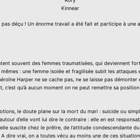
Rory
Kinnear
pas déçu ! Un énorme travail a été fait et participe à une 
entent souvent des femmes traumatisées, qui deviennent for
s mêmes : une femme isolée et fragilisée subit les attaque
re héroïne Harper ne se cache pas, ne se laisse pas démonte
t, c’est qu’à aucun moment on ne peut remettre sa position 
otions, le doute plane sur la mort du mari : suicide ou simp
our d’elle vont lui dire le contraire : elle en est responsab
elle suscite chez le prêtre, de l’attitude condescendante du
r. A dire vrai, on a toutes vécu au moins une de ces situat