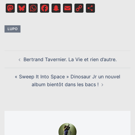
Mastodon
Bluesky
WhatsApp
Facebook
Snapchat
Email
Copy
Partager
Link
LUPO
NAVIGATION
Bertrand Tavernier. La Vie et rien d’autre.
D’ARTICLE
« Sweep It Into Space » Dinosaur Jr un nouvel
album bientôt dans les bacs !