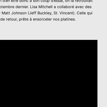
 d’en être donc à son coup d’essai, on la retrouvait
eptembre dernier. Lisa Mitchell a collaboré avec des
Matt Johnson (Jeff Buckley, St. Vincent). Celle qui
de retour, prête à ensorceler nos platines.