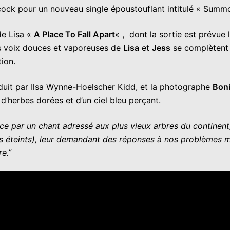
cock
pour un nouveau single époustouflant intitulé « Summo
de Lisa «
A Place To Fall Apart
« , dont la sortie est prévue l
s voix douces et vaporeuses de
Lisa
et
Jess
se complètent à
tion.
oduit par Ilsa Wynne-Hoelscher Kidd, et la photographe
Boni
’herbes dorées et d’un ciel bleu perçant.
par un chant adressé aux plus vieux arbres du continent, 
és éteints), leur demandant des réponses à nos problèmes 
e.”