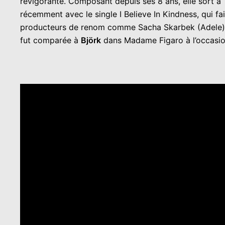
revigorante. Composant depuis ses 8 ans, elle sort à 1
récemment avec le single I Believe In Kindness, qui fa
producteurs de renom comme Sacha Skarbek (Adele) ou 
fut comparée à
Björk
dans Madame Figaro à l’occasion 