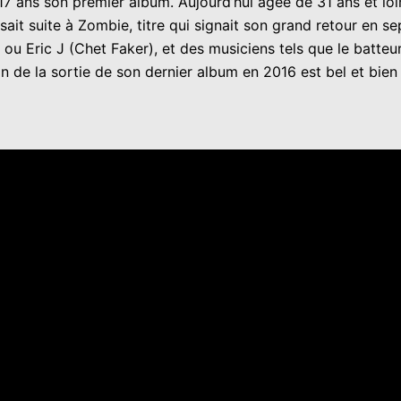
7 ans son premier album. Aujourd’hui âgée de 31 ans et loin
isait suite à Zombie, titre qui signait son grand retour en s
Eric J (Chet Faker), et des musiciens tels que le batteur 
de la sortie de son dernier album en 2016 est bel et bien 