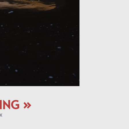
ING »
X