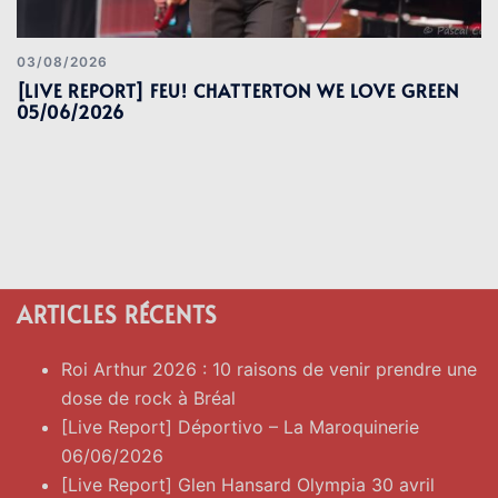
03/08/2026
[LIVE REPORT] FEU! CHATTERTON WE LOVE GREEN
05/06/2026
ARTICLES RÉCENTS
Roi Arthur 2026 : 10 raisons de venir prendre une
dose de rock à Bréal
[Live Report] Déportivo – La Maroquinerie
06/06/2026
[Live Report] Glen Hansard Olympia 30 avril