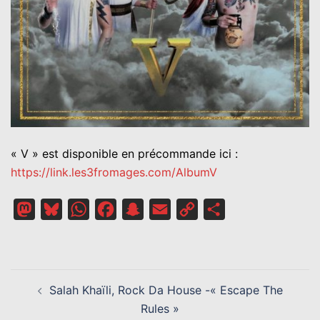
« V » est disponible en précommande ici :
https://link.les3fromages.com/AlbumV
Mastodon
Bluesky
WhatsApp
Facebook
Snapchat
Email
Copy
Partager
Link
NAVIGATION
Salah Khaïli, Rock Da House -« Escape The
D’ARTICLE
Rules »