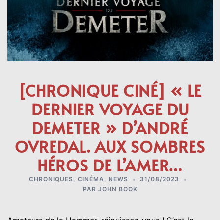
[CHRONIQUE CINÉ] « LE
DERNIER VOYAGE DU
DEMETER » D’ANDRÉ
OVREDAL. AUX SOMBRES
HÉROS DE L’AMER…
CHRONIQUES
,
CINÉMA
,
NEWS
31/08/2023
PAR
JOHN BOOK