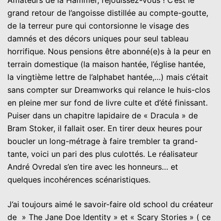
Amateurs de la Hammer, réjouissez-vous ! C’est le
grand retour de l’angoisse distillée au compte-goutte,
de la terreur pure qui contorsionne le visage des
damnés et des décors uniques pour seul tableau
horrifique. Nous pensions être abonné(e)s à la peur en
terrain domestique (la maison hantée, l’église hantée,
la vingtième lettre de l’alphabet hantée,…) mais c’était
sans compter sur Dreamworks qui relance le huis-clos
en pleine mer sur fond de livre culte et d’été finissant.
Puiser dans un chapitre lapidaire de « Dracula » de
Bram Stoker, il fallait oser. En tirer deux heures pour
boucler un long-métrage à faire trembler ta grand-
tante, voici un pari des plus culottés. Le réalisateur
André Ovredal s’en tire avec les honneurs… et
quelques incohérences scénaristiques.
J’ai toujours aimé le savoir-faire old school du créateur
de » The Jane Doe Identity » et « Scary Stories » ( ce