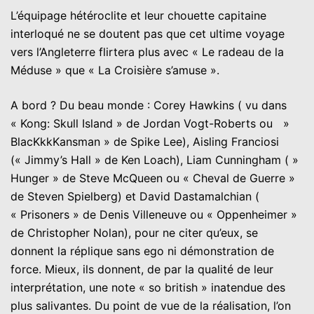
L’équipage hétéroclite et leur chouette capitaine
interloqué ne se doutent pas que cet ultime voyage
vers l’Angleterre flirtera plus avec « Le radeau de la
Méduse » que « La Croisière s’amuse ».
A bord ? Du beau monde : Corey Hawkins ( vu dans
« Kong: Skull Island » de Jordan Vogt-Roberts ou »
BlacKkkKansman » de Spike Lee), Aisling Franciosi
(« Jimmy’s Hall » de Ken Loach), Liam Cunningham ( »
Hunger » de Steve McQueen ou « Cheval de Guerre »
de Steven Spielberg) et David Dastamalchian (
« Prisoners » de Denis Villeneuve ou « Oppenheimer »
de Christopher Nolan), pour ne citer qu’eux, se
donnent la réplique sans ego ni démonstration de
force. Mieux, ils donnent, de par la qualité de leur
interprétation, une note « so british » inatendue des
plus salivantes. Du point de vue de la réalisation, l’on