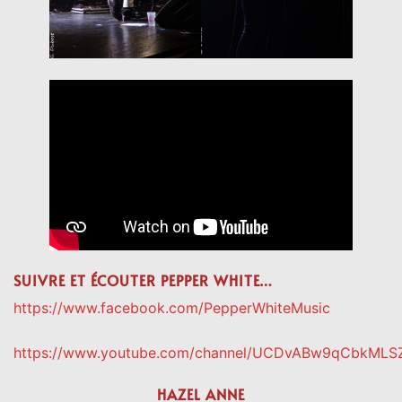
SUIVRE ET ÉCOUTER PEPPER WHITE…
https://www.facebook.com/PepperWhiteMusic
https://www.youtube.com/channel/UCDvABw9qCbkMLS
HAZEL ANNE