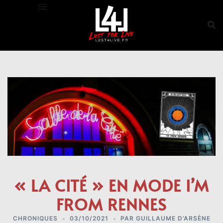
Aller
au
contenu
« LA CITÉ » EN MODE I’M
FROM RENNES
CHRONIQUES
03/10/2021
PAR
GUILLAUME D’ARSÈNE