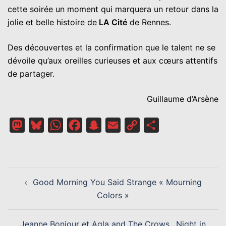
cette soirée un moment qui marquera un retour dans la
jolie et belle histoire de
LA Cité
de Rennes.
Des découvertes et la confirmation que le talent ne se
dévoile qu’aux oreilles curieuses et aux cœurs attentifs
de partager.
Guillaume d’Arsène
Mastodon
Bluesky
WhatsApp
Facebook
Snapchat
Email
Copy
Partager
Link
NAVIGATION
Good Morning You Said Strange « Mourning
D’ARTICLE
Colors »
Jeanne Bonjour et Agla and The Crows…Night in