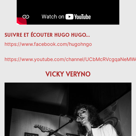
SUIVRE ET ÉCOUTER HUGO HUGO…
https://www.facebook.com/hugohngo
https://www.youtube.com/channel/UCbMcRVcgqaNeM
VICKY VERYNO