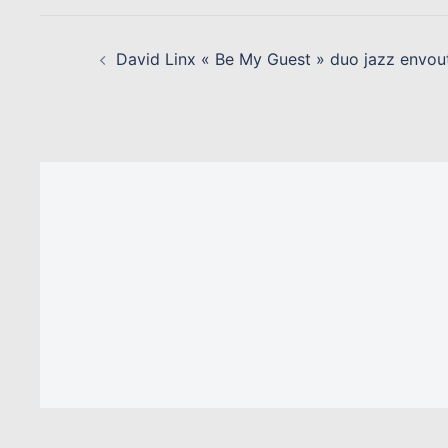
NAVIGATION
D’ARTICLE
David Linx « Be My Guest » duo jazz envou