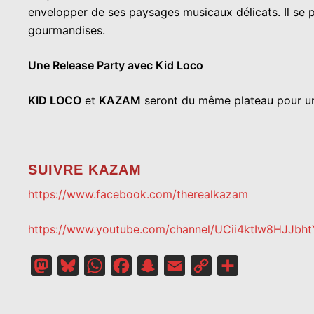
envelopper de ses paysages musicaux délicats. Il se pa
gourmandises.
Une Release Party avec Kid Loco
KID LOCO
et
KAZAM
seront du même plateau pour une
SUIVRE KAZAM
https://www.facebook.com/therealkazam
https://www.youtube.com/channel/UCii4ktIw8HJJb
Mastodon
Bluesky
WhatsApp
Facebook
Snapchat
Email
Copy
Partager
Link