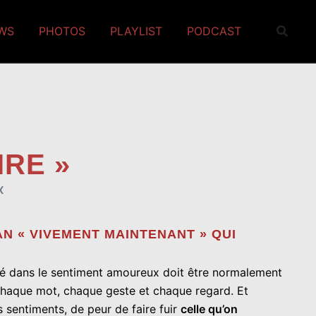
EWS
PHOTOS
PLAYLIST
PODCAST
IRE »
X
AN « VIVEMENT MAINTENANT » QUI
ité dans le sentiment amoureux doit être normalement
 chaque mot, chaque geste et chaque regard. Et
s sentiments, de peur de faire fuir
celle qu’on