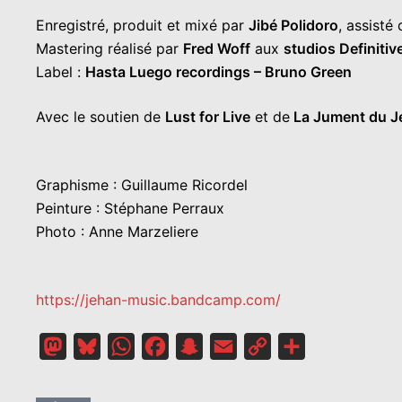
Enregistré, produit et mixé par
Jibé Polidoro
, assisté
Mastering réalisé par
Fred Woff
aux
studios Definitiv
Label :
Hasta Luego recordings – Bruno Green
Avec le soutien de
Lust for Live
et de
La Jument du J
Graphisme : Guillaume Ricordel
Peinture : Stéphane Perraux
Photo : Anne Marzeliere
https://jehan-music.bandcamp.com/
Mastodon
Bluesky
WhatsApp
Facebook
Snapchat
Email
Copy
Partager
Link