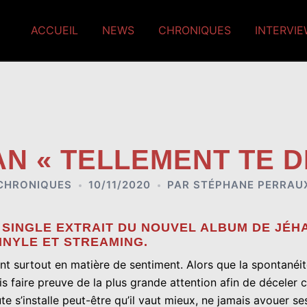
ACCUEIL
NEWS
CHRONIQUES
INTERVI
N « TELLEMENT TE D
CHRONIQUES
10/11/2020
PAR
STÉPHANE PERRAU
R SINGLE EXTRAIT DU NOUVEL ALBUM DE JÉH
VINYLE ET STREAMING.
uent surtout en matière de sentiment. Alors que la spontané
 faire preuve de la plus grande attention afin de déceler
e s’installe peut-être qu’il vaut mieux, ne jamais avouer se