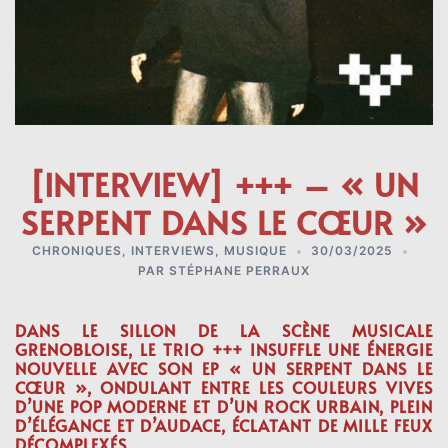
[INTERVIEW] +++ – « UN
SERPENT DANS LE CŒUR »
CHRONIQUES
,
INTERVIEWS
,
MUSIQUE
30/03/2025
PAR
STÉPHANE PERRAUX
DANS LE SILLON DE LA SCÈNE MUSICALE
GRENOBLOISE, LE TRIO +++ INSUFFLE UNE ÉNERGIE
NOUVELLE AVEC SON EP « UN SERPENT DANS LE
CŒUR », ONDULANT ENTRE LES COULEURS VIVES
D’UNE POP MODERNE ET D’UN ROCK URBAIN, PLEIN
D’ÉLÉGANCE ET D’AUDACE, ÉCLATANT DE MILLE FEUX
DÉCOMPLEXÉS.