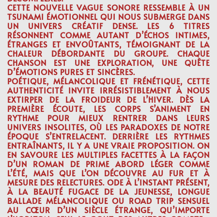
CETTE NOUVELLE VAGUE SONORE RESSEMBLE À UN
TSUNAMI ÉMOTIONNEL QUI NOUS SUBMERGE DANS
UN UNIVERS CRÉATIF DENSE. LES 6 TITRES
RÉSONNENT COMME AUTANT D’ÉCHOS INTIMES,
ÉTRANGES ET ENVOÛTANTS, TÉMOIGNANT DE LA
CHALEUR DÉBORDANTE DU GROUPE. CHAQUE
CHANSON EST UNE EXPLORATION, UNE QUÊTE
D’ÉMOTIONS PURES ET SINCÈRES.
POÉTIQUE, MÉLANCOLIQUE ET FRÉNÉTIQUE, CETTE
AUTHENTICITÉ INVITE IRRÉSISTIBLEMENT À NOUS
EXTIRPER DE LA FROIDEUR DE L’HIVER. DÈS LA
PREMIÈRE ÉCOUTE, LES CORPS S’ANIMENT EN
RYTHME POUR MIEUX RENTRER DANS LEURS
UNIVERS INSOLITES, OÙ LES PARADOXES DE NOTRE
ÉPOQUE S’ENTRELACENT. DERRIÈRE LES RYTHMES
ENTRAÎNANTS, IL Y A UNE VRAIE PROPOSITION. ON
EN SAVOURE LES MULTIPLES FACETTES À LA FAÇON
D’UN ROMAN DE PRIME ABORD LÉGER COMME
L’ÉTÉ, MAIS QUE L’ON DÉCOUVRE AU FUR ET À
MESURE DES RELECTURES. ODE À L’INSTANT PRÉSENT,
À LA BEAUTÉ FUGACE DE LA JEUNESSE, LONGUE
BALLADE MÉLANCOLIQUE OU ROAD TRIP SENSUEL
AU CŒUR D’UN SIÈCLE ÉTRANGE, QU’IMPORTE