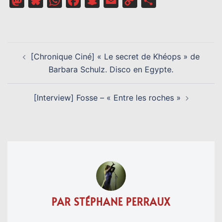
Mastodon
Bluesky
WhatsApp
Facebook
Snapchat
Email
Copy
Partager
Link
NAVIGATION
[Chronique Ciné] « Le secret de Khéops » de
D’ARTICLE
Barbara Schulz. Disco en Egypte.
[Interview] Fosse – « Entre les roches »
PAR STÉPHANE PERRAUX