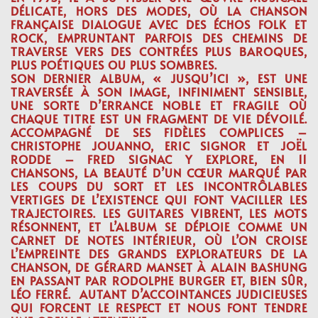
DÉLICATE, HORS DES MODES, OÙ LA CHANSON
FRANÇAISE DIALOGUE AVEC DES ÉCHOS FOLK ET
ROCK, EMPRUNTANT PARFOIS DES CHEMINS DE
TRAVERSE VERS DES CONTRÉES PLUS BAROQUES,
PLUS POÉTIQUES OU PLUS SOMBRES.
SON DERNIER ALBUM, « JUSQU’ICI », EST UNE
TRAVERSÉE À SON IMAGE, INFINIMENT SENSIBLE,
UNE SORTE D’ERRANCE NOBLE ET FRAGILE OÙ
CHAQUE TITRE EST UN FRAGMENT DE VIE DÉVOILÉ.
ACCOMPAGNÉ DE SES FIDÈLES COMPLICES –
CHRISTOPHE JOUANNO, ERIC SIGNOR ET JOËL
RODDE – FRED SIGNAC Y EXPLORE, EN 11
CHANSONS, LA BEAUTÉ D’UN CŒUR MARQUÉ PAR
LES COUPS DU SORT ET LES INCONTRÔLABLES
VERTIGES DE L’EXISTENCE QUI FONT VACILLER LES
TRAJECTOIRES. LES GUITARES VIBRENT, LES MOTS
RÉSONNENT, ET L’ALBUM SE DÉPLOIE COMME UN
CARNET DE NOTES INTÉRIEUR, OÙ L’ON CROISE
L’EMPREINTE DES GRANDS EXPLORATEURS DE LA
CHANSON, DE GÉRARD MANSET À ALAIN BASHUNG
EN PASSANT PAR RODOLPHE BURGER ET, BIEN SÛR,
LÉO FERRÉ. AUTANT D’ACCOINTANCES JUDICIEUSES
QUI FORCENT LE RESPECT ET NOUS FONT TENDRE