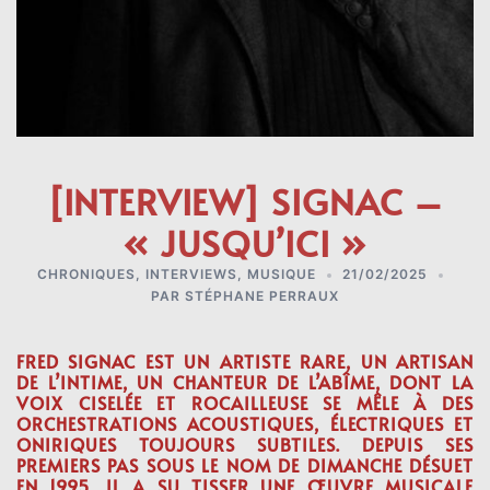
[INTERVIEW] SIGNAC –
« JUSQU’ICI »
CHRONIQUES
,
INTERVIEWS
,
MUSIQUE
21/02/2025
PAR
STÉPHANE PERRAUX
FRED SIGNAC EST UN ARTISTE RARE, UN ARTISAN
DE L’INTIME, UN CHANTEUR DE L’ABÎME, DONT LA
VOIX CISELÉE ET ROCAILLEUSE SE MÊLE À DES
ORCHESTRATIONS ACOUSTIQUES, ÉLECTRIQUES ET
ONIRIQUES TOUJOURS SUBTILES. DEPUIS SES
PREMIERS PAS SOUS LE NOM DE DIMANCHE DÉSUET
EN 1995, IL A SU TISSER UNE ŒUVRE MUSICALE