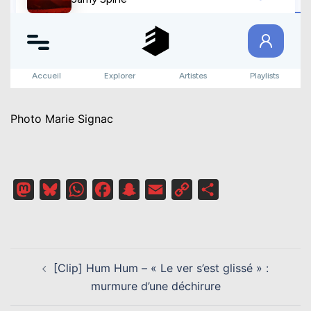
Photo Marie Signac
Mastodon
Bluesky
WhatsApp
Facebook
Snapchat
Email
Copy
Partager
Link
NAVIGATION
[Clip] Hum Hum – « Le ver s’est glissé » :
D’ARTICLE
murmure d’une déchirure