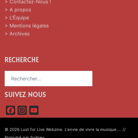
> Contactez-Nous !
> A propos
> L’Équipe
> Mentions légales
> Archives
RECHERCHE
Rechercher :
SUIVEZ NOUS
F
I
Y
a
n
o
c
s
u
© 2026 Lust for Live Webzine. L'envie de vivre la musique.... //
Propulsé par
Sydney