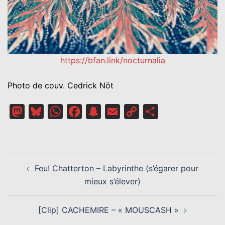
https://bfan.link/nocturnalia
Photo de couv. Cedrick Nöt
Mastodon
Bluesky
WhatsApp
Facebook
Snapchat
Email
Copy
Partager
Link
NAVIGATION
Feu! Chatterton – Labyrinthe (s’égarer pour
D’ARTICLE
mieux s’élever)
[Clip] CACHEMIRE – « MOUSCASH »