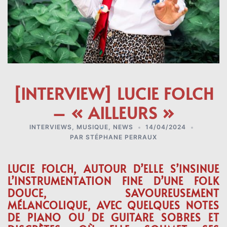
[INTERVIEW] LUCIE FOLCH
– « AILLEURS »
INTERVIEWS
,
MUSIQUE
,
NEWS
14/04/2024
PAR
STÉPHANE PERRAUX
LUCIE FOLCH, AUTOUR D’ELLE S’INSINUE
L’INSTRUMENTATION FINE D’UNE FOLK
DOUCE, SAVOUREUSEMENT
MÉLANCOLIQUE, AVEC QUELQUES NOTES
DE PIANO OU DE GUITARE SOBRES ET