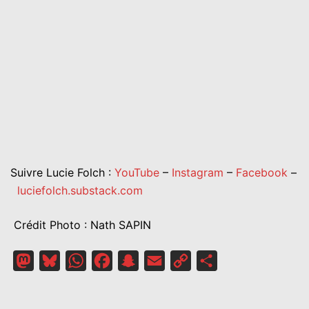
Suivre Lucie Folch :
YouTube
–
Instagram
–
Facebook
–
luciefolch.substack.com
Crédit Photo : Nath SAPIN
Mastodon
Bluesky
WhatsApp
Facebook
Snapchat
Email
Copy
Partager
Link