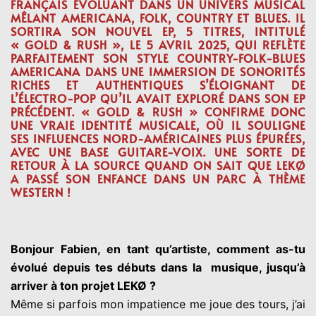
FRANÇAIS ÉVOLUANT DANS UN UNIVERS MUSICAL
MÊLANT AMERICANA, FOLK, COUNTRY ET BLUES.
IL
SORTIRA SON NOUVEL EP, 5 TITRES, INTITULÉ
« GOLD & RUSH », LE 5 AVRIL 2025,
QUI REFLÈTE
PARFAITEMENT SON STYLE COUNTRY-FOLK-BLUES
AMERICANA DANS UNE IMMERSION DE SONORITÉS
RICHES ET AUTHENTIQUES S’ÉLOIGNANT DE
L’ÉLECTRO-POP QU’IL AVAIT EXPLORÉ DANS SON EP
PRÉCÉDENT. « GOLD & RUSH » CONFIRME DONC
UNE VRAIE IDENTITÉ MUSICALE, OÙ IL SOULIGNE
SES INFLUENCES NORD-AMÉRICAINES PLUS ÉPURÉES,
AVEC UNE BASE GUITARE-VOIX. UNE SORTE DE
RETOUR À LA SOURCE QUAND ON SAIT QUE LEKØ
A PASSÉ SON ENFANCE DANS UN PARC À THÈME
WESTERN !
Bonjour Fabien, en tant qu’artiste, comment as-tu
évolué depuis tes débuts dans la musique, jusqu’à
arriver à ton projet LEKØ ?
Même si parfois mon impatience me joue des tours, j’ai