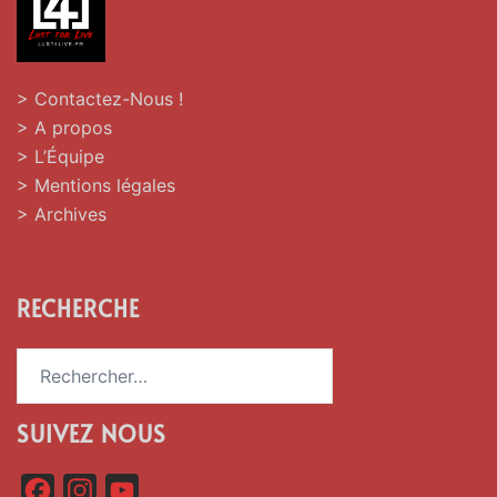
> Contactez-Nous !
> A propos
> L’Équipe
> Mentions légales
> Archives
RECHERCHE
Rechercher :
SUIVEZ NOUS
F
I
Y