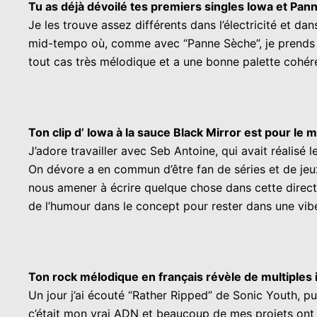
Tu as déjà dévoilé tes premiers singles Iowa et Panne
Je les trouve assez différents dans l’électricité et da
mid-tempo où, comme avec “Panne Sèche”, je prends le
tout cas très mélodique et a une bonne palette cohére
Ton clip d’ Iowa à la sauce Black Mirror est pour l
J’adore travailler avec Seb Antoine, qui avait réalis
On dévore a en commun d’être fan de séries et de jeux 
nous amener à écrire quelque chose dans cette directio
de l’humour dans le concept pour rester dans une vibe 
Ton rock mélodique en français révèle de multiples i
Un jour j’ai écouté “Rather Ripped” de Sonic Youth, pu
c’était mon vrai ADN et beaucoup de mes projets ont ét