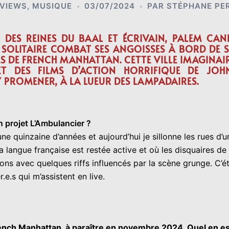
RVIEWS
,
MUSIQUE
03/07/2024
PAR
STÉPHANE PE
 DES REINES DU BAAL ET ÉCRIVAIN, PALEM CAN
S SOLITAIRE COMBAT SES ANGOISSES À BORD DE 
S DE FRENCH MANHATTAN. CETTE VILLE IMAGINAIR
ET DES FILMS D’ACTION HORRIFIQUE DE JOH
Y PROMENER, À LA LUEUR DES LAMPADAIRES.
n projet L’Ambulancier ?
e quinzaine d’années et aujourd’hui je sillonne les rues d’u
 langue française est restée active et où les disquaires de
ns avec quelques riffs influencés par la scène grunge. C’ét
.e.s qui m’assistent en live.
ench Manhattan, à paraître en novembre 2024. Quel en est