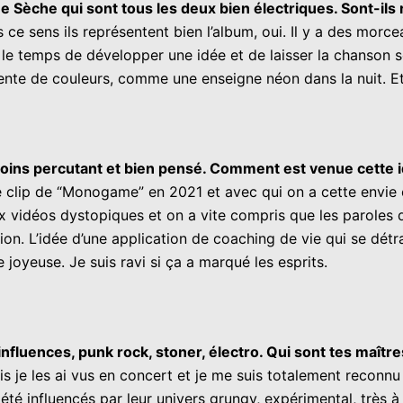
 Sèche qui sont tous les deux bien électriques. Sont-ils r
ns ce sens ils représentent bien l’album, oui. Il y a des mor
 temps de développer une idée et de laisser la chanson se 
nte de couleurs, comme une enseigne néon dans la nuit. Et i
e moins percutant et bien pensé. Comment est venue cette 
é le clip de “Monogame” en 2021 et avec qui on a cette env
vidéos dystopiques et on a vite compris que les paroles d’I
n. L’idée d’une application de coaching de vie qui se détra
joyeuse. Je suis ravi si ça a marqué les esprits.
nfluences, punk rock, stoner, électro. Qui sont tes maîtr
is je les ai vus en concert et je me suis totalement reconnu
é influencés par leur univers grungy, expérimental, très à 