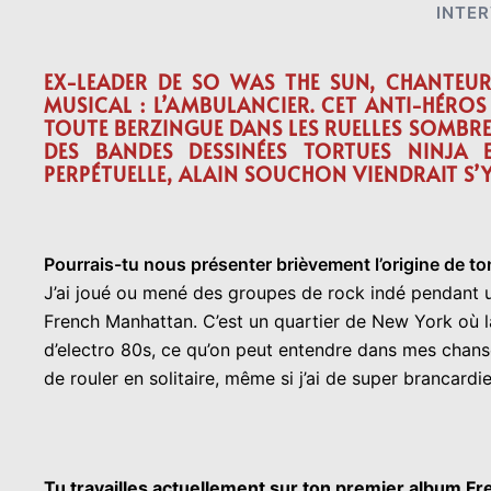
INTE
EX-LEADER DE SO WAS THE SUN, CHANTEUR
MUSICAL : L’AMBULANCIER. CET ANTI-HÉRO
TOUTE BERZINGUE DANS LES RUELLES SOMBRE
DES BANDES DESSINÉES TORTUES NINJA 
PERPÉTUELLE, ALAIN SOUCHON VIENDRAIT S’
Pourrais-tu nous présenter brièvement l’origine de to
J’ai joué ou mené des groupes de rock indé pendant un
French Manhattan. C’est un quartier de New York où la
d’electro 80s, ce qu’on peut entendre dans mes chanso
de rouler en solitaire, même si j’ai de super brancardier
Tu travailles actuellement sur ton premier album Fr