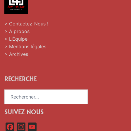
> Contactez-Nous !
> A propos
> L’Équipe
> Mentions légales
> Archives
RECHERCHE
Rechercher :
SUIVEZ NOUS
F
I
Y