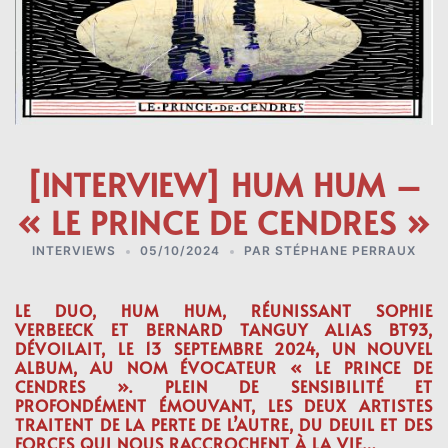
[INTERVIEW] HUM HUM –
« LE PRINCE DE CENDRES »
INTERVIEWS
05/10/2024
PAR
STÉPHANE PERRAUX
LE DUO, HUM HUM, RÉUNISSANT
SOPHIE
VERBEECK
ET BERNARD TANGUY ALIAS
BT93
,
DÉVOILAIT, LE 13 SEPTEMBRE 2024, UN NOUVEL
ALBUM, AU NOM ÉVOCATEUR « LE PRINCE DE
CENDRES ». PLEIN DE SENSIBILITÉ ET
PROFONDÉMENT ÉMOUVANT, LES DEUX ARTISTES
TRAITENT DE LA PERTE DE L’AUTRE, DU DEUIL ET DES
FORCES QUI NOUS RACCROCHENT À LA VIE…