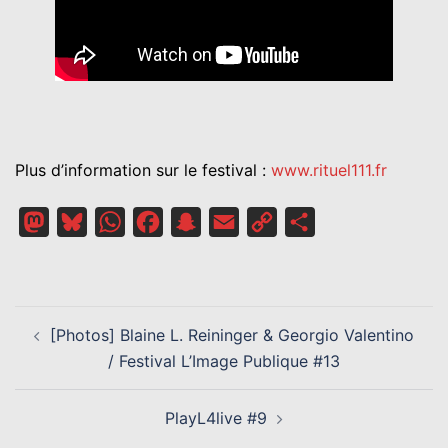
Plus d’information sur le festival :
www.rituel111.fr
Mastodon
Bluesky
WhatsApp
Facebook
Snapchat
Email
Copy
Partager
Link
NAVIGATION
[Photos] Blaine L. Reininger & Georgio Valentino
D’ARTICLE
/ Festival L’Image Publique #13
PlayL4live #9