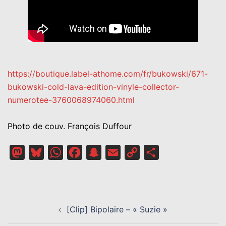
https://boutique.label-athome.com/fr/bukowski/671-
bukowski-cold-lava-edition-vinyle-collector-
numerotee-3760068974060.html
Photo de couv. François Duffour
Mastodon
Bluesky
WhatsApp
Facebook
Snapchat
Email
Copy
Partager
Link
NAVIGATION
[Clip] Bipolaire – « Suzie »
D’ARTICLE