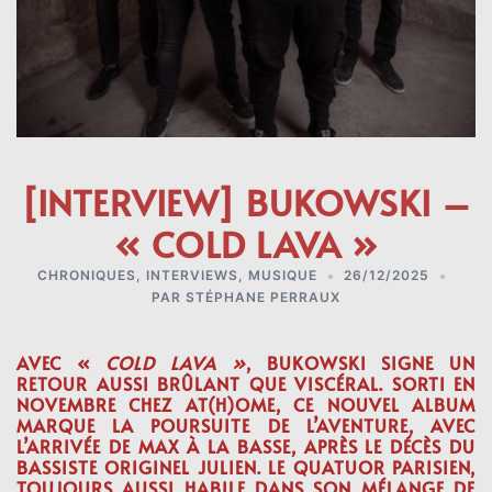
[INTERVIEW] BUKOWSKI –
« COLD LAVA »
CHRONIQUES
,
INTERVIEWS
,
MUSIQUE
26/12/2025
PAR
STÉPHANE PERRAUX
AVEC «
COLD LAVA »
, BUKOWSKI SIGNE UN
RETOUR AUSSI BRÛLANT QUE VISCÉRAL. SORTI EN
NOVEMBRE CHEZ
AT(H)OME
, CE NOUVEL ALBUM
MARQUE LA POURSUITE DE L’AVENTURE, AVEC
L’ARRIVÉE DE
MAX
À LA BASSE, APRÈS LE DÉCÈS DU
BASSISTE ORIGINEL
JULIEN
. LE QUATUOR PARISIEN,
TOUJOURS AUSSI HABILE DANS SON MÉLANGE DE