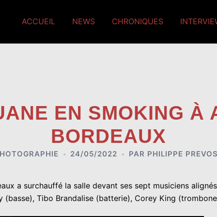
ACCUEIL
NEWS
CHRONIQUES
INTERVI
GUANE EN SMOKING À
BORDEAUX
HOTOGRAPHIE
24/05/2022
PAR
PHILIPPE PREVO
x a surchauffé la salle devant ses sept musiciens alignés : 
by (basse), Tibo Brandalise (batterie), Corey King (trombon