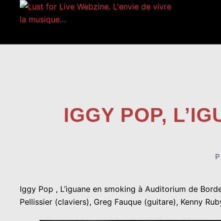
Aller
au
contenu
IGGY POP, L’I
P
Iggy Pop , L’iguane en smoking à Auditorium de Bordeau
Pellissier (claviers), Greg Fauque (guitare), Kenny Ru