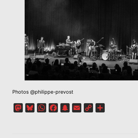
Photos @philippe-prevost
Mastodon
Bluesky
WhatsApp
Facebook
Snapchat
Email
Copy
Partager
Link