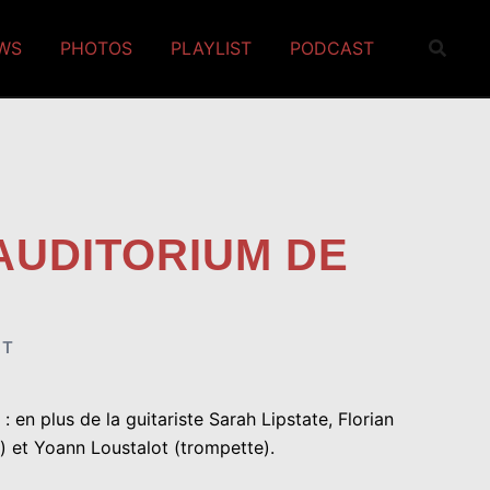
EWS
PHOTOS
PLAYLIST
PODCAST
 AUDITORIUM DE
ST
en plus de la guitariste Sarah Lipstate, Florian
e) et Yoann Loustalot (trompette).