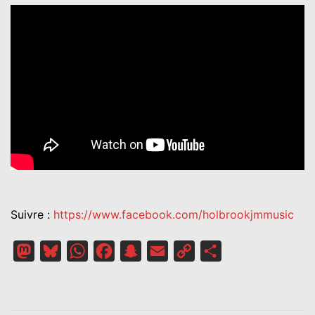
Suivre :
https://www.facebook.com/holbrookjmmusic
Mastodon
Bluesky
WhatsApp
Facebook
Snapchat
Email
Copy
Partager
Link