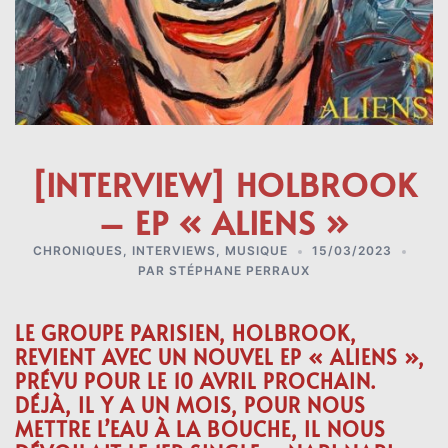
[INTERVIEW] HOLBROOK
– EP « ALIENS »
CHRONIQUES
,
INTERVIEWS
,
MUSIQUE
15/03/2023
PAR
STÉPHANE PERRAUX
LE GROUPE PARISIEN, HOLBROOK,
REVIENT AVEC UN NOUVEL EP « ALIENS »,
PRÉVU POUR LE 10 AVRIL PROCHAIN.
DÉJÀ, IL Y A UN MOIS, POUR NOUS
METTRE L’EAU À LA BOUCHE, IL NOUS