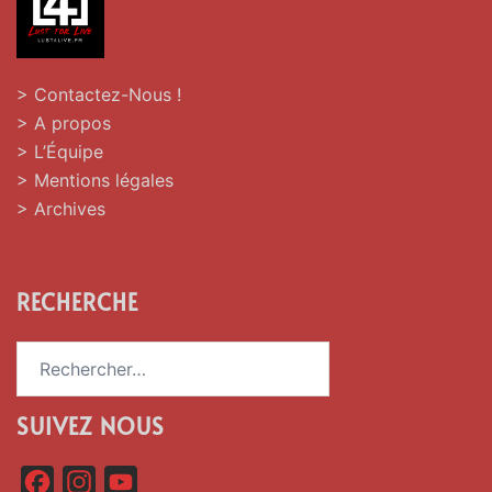
> Contactez-Nous !
> A propos
> L’Équipe
> Mentions légales
> Archives
RECHERCHE
Rechercher :
SUIVEZ NOUS
F
I
Y