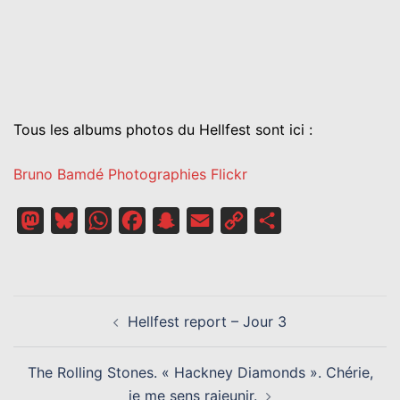
Tous les albums photos du Hellfest sont ici :
Bruno Bamdé Photographies Flickr
Mastodon
Bluesky
WhatsApp
Facebook
Snapchat
Email
Copy
Partager
Link
NAVIGATION
Hellfest report – Jour 3
D’ARTICLE
The Rolling Stones. « Hackney Diamonds ». Chérie,
je me sens rajeunir.