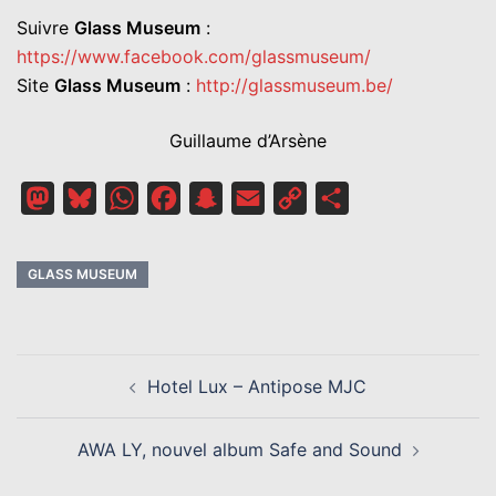
Suivre
Glass Museum
:
https://www.facebook.com/glassmuseum/
Site
Glass Museum
:
http://glassmuseum.be/
Guillaume d’Arsène
Mastodon
Bluesky
WhatsApp
Facebook
Snapchat
Email
Copy
Partager
Link
GLASS MUSEUM
NAVIGATION
Hotel Lux – Antipose MJC
D’ARTICLE
AWA LY, nouvel album Safe and Sound