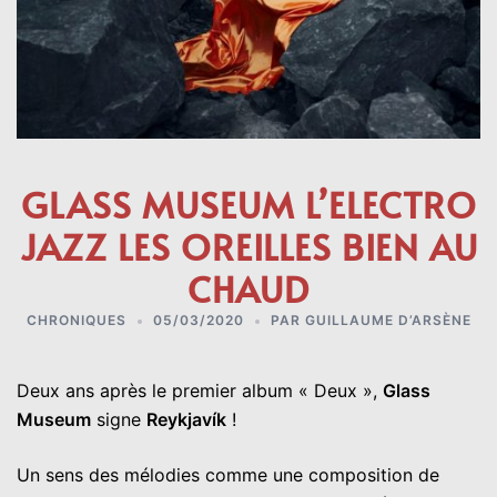
GLASS MUSEUM L’ELECTRO
JAZZ LES OREILLES BIEN AU
CHAUD
CHRONIQUES
05/03/2020
PAR
GUILLAUME D’ARSÈNE
Deux ans après le premier album « Deux »,
Glass
Museum
signe
Reykjavík
!
Un sens des mélodies comme une composition de