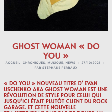
GHOST WOMAN « DO
YOU »
ACCUEIL
,
CHRONIQUES
,
MUSIQUE
,
NEWS
27/10/2021
PAR
STÉPHANE PERRAUX
« DO YOU » NOUVEAU TITRE D’
EVAN
USCHENKO
AKA
GHOST WOMAN
EST UNE
RÉVOLUTION DE STYLE POUR CELUI QUI
JUSQU’ICI ÉTAIT PLUTÔT CLIENT DU ROCK
GARAGE. ET CETTE NOUVELLE