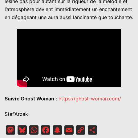
lésine pas pour autant sur la rigueur de la mélodie et
l’atmosphère devient immédiatement un enchantement
en dégageant une aura aussi lancinante que touchante.
Suivre Ghost Woman
:
https://ghost-woman.com/
Stef’Arzak
Mastodon
Bluesky
WhatsApp
Facebook
Snapchat
Email
Copy
Partager