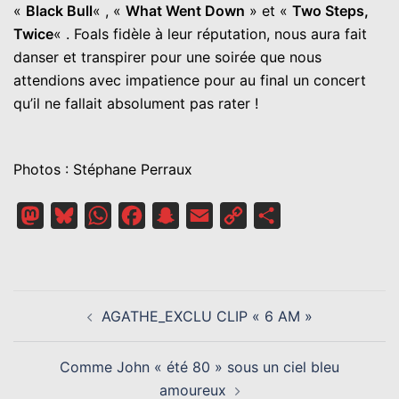
«
Black Bull
« , «
What Went Down
» et «
Two Steps,
Twice
« . Foals fidèle à leur réputation, nous aura fait
danser et transpirer pour une soirée que nous
attendions avec impatience pour au final un concert
qu’il ne fallait absolument pas rater !
Photos : Stéphane Perraux
Mastodon
Bluesky
WhatsApp
Facebook
Snapchat
Email
Copy
Partager
Link
NAVIGATION
AGATHE_EXCLU CLIP « 6 AM »
D’ARTICLE
Comme John « été 80 » sous un ciel bleu
amoureux