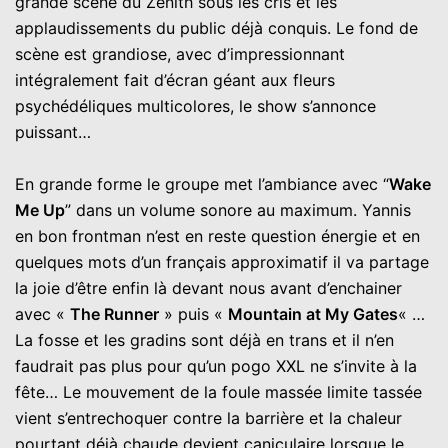
grande scène du Zénith sous les cris et les
applaudissements du public déjà conquis. Le fond de
scène est grandiose, avec d’impressionnant
intégralement fait d’écran géant aux fleurs
psychédéliques multicolores, le show s’annonce
puissant…
En grande forme le groupe met l’ambiance avec “
Wake
Me Up
” dans un volume sonore au maximum. Yannis
en bon frontman n’est en reste question énergie et en
quelques mots d’un français approximatif il va partage
la joie d’être enfin là devant nous avant d’enchainer
avec «
The Runner
» puis «
Mountain at My Gates
« …
La fosse et les gradins sont déjà en trans et il n’en
faudrait pas plus pour qu’un pogo XXL ne s’invite à la
fête… Le mouvement de la foule massée limite tassée
vient s’entrechoquer contre la barrière et la chaleur
pourtant déjà chaude devient caniculaire lorsque le