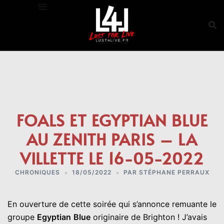
Aller
au
contenu
FOALS ET EGYPTIAN BLUE
AU ZENITH PARIS – LA
VILLETTE LE 16-05-2022
CHRONIQUES
18/05/2022
PAR
STÉPHANE PERRAUX
En ouverture de cette soirée qui s’annonce remuante le
groupe
Egyptian
Blue
originaire de Brighton ! J’avais