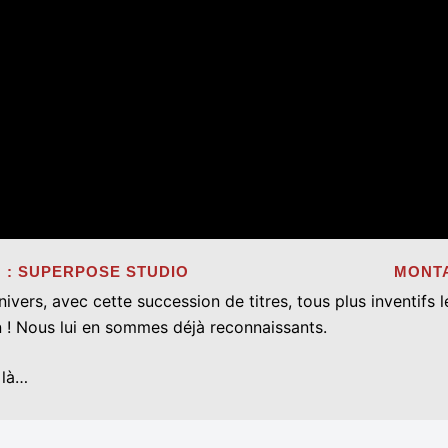
CTION : SUPERPOSE STUDIO MONTAGE :
ers, avec cette succession de titres, tous plus inventifs le
in ! Nous lui en sommes déjà reconnaissants.
 là…