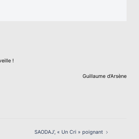
ille !
ume d’Arsène
SAODAJ’, « Un Cri » poignant