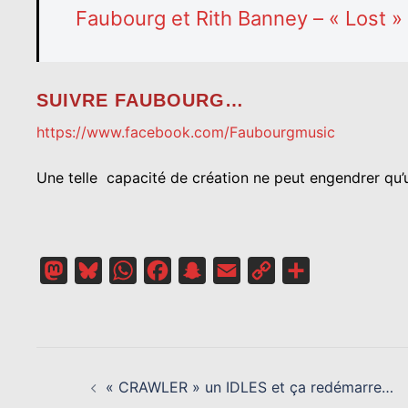
Faubourg et Rith Banney – « Lost »
SUIVRE FAUBOURG…
https://www.facebook.com/Faubourgmusic
Une telle capacité de création ne peut engendrer qu’u
Mastodon
Bluesky
WhatsApp
Facebook
Snapchat
Email
Copy
Partager
Link
NAVIGATION
D’ARTICLE
« CRAWLER » un IDLES et ça redémarre…