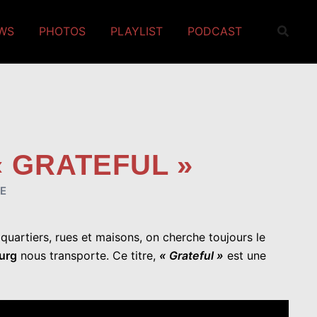
EWS
PHOTOS
PLAYLIST
PODCAST
 GRATEFUL »
E
quartiers, rues et maisons, on cherche toujours le
urg
nous transporte. Ce titre,
« Grateful »
est une