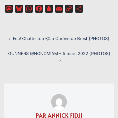
Mastodon
Bluesky
WhatsApp
Facebook
Snapchat
Email
Copy
Partager
Link
NAVIGATION
Feu! Chatterton @La Carène de Brest [PHOTOS]
D’ARTICLE
GUNNERS @NONOMIAM – 5 mars 2022 [PHOTOS]
PAR ANNICK FIDJI