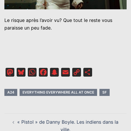
Le risque après l’avoir vu? Que tout le reste vous
paraisse un peu fade.
Mastodon
Bluesky
WhatsApp
Facebook
Snapchat
Email
Copy
Partager
Link
A24
EVERYTHING EVERYWHERE ALL AT ONCE
SF
NAVIGATION
« Pistol » de Danny Boyle. Les indiens dans la
D’ARTICLE
ville.