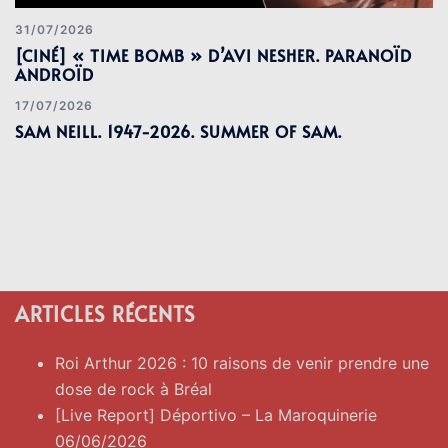
31/07/2026
[CINÉ] « TIME BOMB » D’AVI NESHER. PARANOÏD
ANDROÏD
17/07/2026
SAM NEILL. 1947-2026. SUMMER OF SAM.
ARTICLES RÉCENTS
Roi Arthur 2026 : 10 raisons de venir prendre une
dose de rock à Bréal
[Live Report] Déportivo – La Maroquinerie
06/06/2026