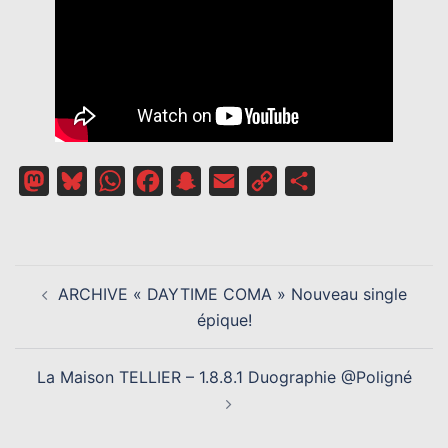
Mastodon
Bluesky
WhatsApp
Facebook
Snapchat
Email
Copy
Partager
Link
NAVIGATION
ARCHIVE « DAYTIME COMA » Nouveau single
D’ARTICLE
épique!
La Maison TELLIER – 1.8.8.1 Duographie @Poligné