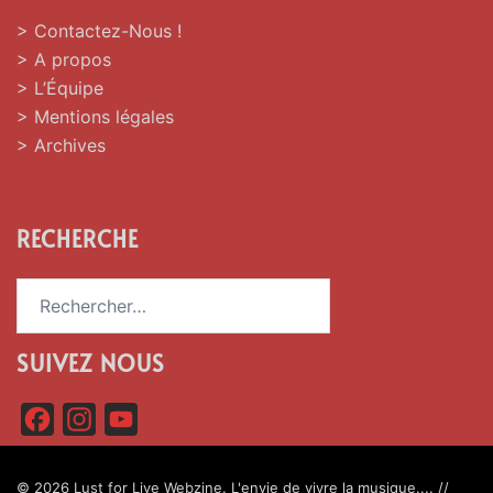
> Contactez-Nous !
> A propos
> L’Équipe
> Mentions légales
> Archives
RECHERCHE
Rechercher :
SUIVEZ NOUS
F
I
Y
a
n
o
c
s
u
© 2026 Lust for Live Webzine. L'envie de vivre la musique.... //