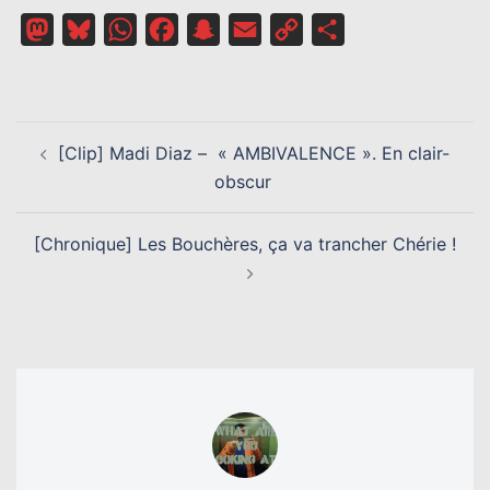
Mastodon
Bluesky
WhatsApp
Facebook
Snapchat
Email
Copy
Partager
Link
NAVIGATION
[Clip] Madi Diaz – « AMBIVALENCE ». En clair-
D’ARTICLE
obscur
[Chronique] Les Bouchères, ça va trancher Chérie !