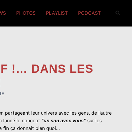
EWS
PHOTOS
PLAYLIST
PODCAST
F !… DANS LES
!
NE
n partageant leur univers avec les gens, de l’autre
a lancé le concept
“un son avec vous”
sur les
la fin ça donnait bien quoi…