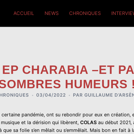
ACCUEIL
NEWS
CHRONIQUES
INTERVI
 EP CHARABIA –ET PA
SOMBRES HUMEURS 
HRONIQUES
03/04/2022
PAR
GUILLAUME D’ARSÈ
e certaine pandémie, ont su rebondir pour eux en création, e
usique et la dérision qui libèrent,
COLAS
au début 2021, 
 que sa folie s’en mêlait ou s’emmêlait. Mais bon en fait à 