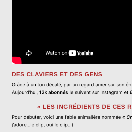
DES CLAVIERS ET DES GENS
Grâce à un ton décalé, par un regard amer sur son é
Aujourd’hui,
12k abonnés
le suivent sur Instagram et
6
« LES INGRÉDIENTS DE CES 
Pour débuter, voici une fable animalière nommée
« Cr
j’adore…le clip, oui le clip…)