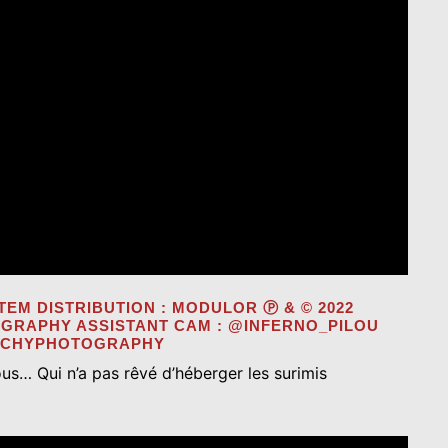
TEM DISTRIBUTION : MODULOR Ⓟ & © 2022
OGRAPHY ASSISTANT CAM : @INFERNO_PILOU
LICHYPHOTOGRAPHY
ous… Qui n’a pas rêvé d’héberger les surimis