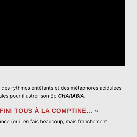
, des rythmes entêtants et des métaphores acidulées.
ales pour illustrer son Ep
CHARABIA
.
FINI TOUS À LA COMPTINE… »
rance (oui j’en fais beaucoup, mais franchement