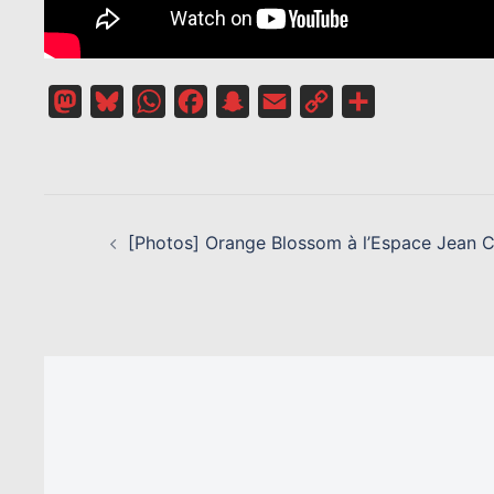
Mastodon
Bluesky
WhatsApp
Facebook
Snapchat
Email
Copy
Partager
Link
NAVIGATION
D’ARTICLE
[Photos] Orange Blossom à l’Espace Jean 