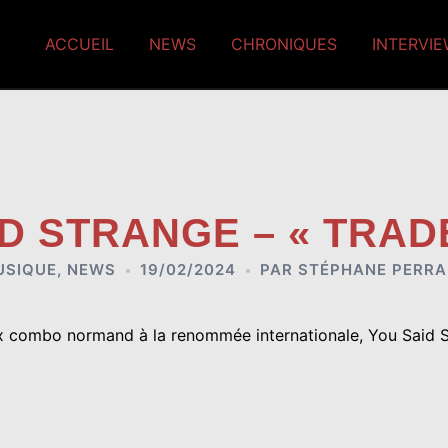
ACCUEIL
NEWS
CHRONIQUES
INTERVI
ID STRANGE – « TRA
USIQUE
,
NEWS
19/02/2024
PAR
STÉPHANE PERRA
x combo normand à la renommée internationale, You Said St