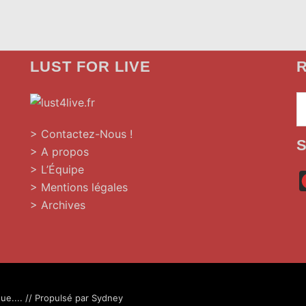
LUST FOR LIVE
R
»
> Contactez-Nous !
> A propos
> L’Équipe
> Mentions légales
> Archives
ue.... // Propulsé par
Sydney