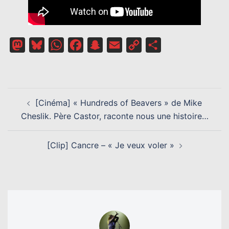
Mastodon
Bluesky
WhatsApp
Facebook
Snapchat
Email
Copy
Partager
Link
NAVIGATION
[Cinéma] « Hundreds of Beavers » de Mike
D’ARTICLE
Cheslik. Père Castor, raconte nous une histoire…
[Clip] Cancre – « Je veux voler »