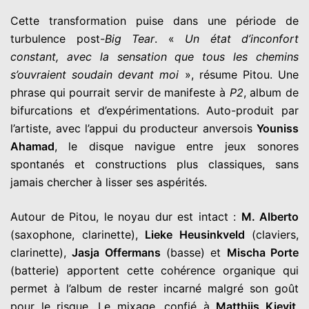
Cette transformation puise dans une période de
turbulence post-
Big Tear
. «
Un état d’inconfort
constant, avec la sensation que tous les chemins
s’ouvraient soudain devant moi
», résume Pitou. Une
phrase qui pourrait servir de manifeste à
P2
, album de
bifurcations et d’expérimentations. Auto-produit par
l’artiste, avec l’appui du producteur anversois
Youniss
Ahamad
, le disque navigue entre jeux sonores
spontanés et constructions plus classiques, sans
jamais chercher à lisser ses aspérités.
Autour de Pitou, le noyau dur est intact :
M. Alberto
(saxophone, clarinette),
Lieke Heusinkveld
(claviers,
clarinette),
Jasja Offermans
(basse) et
Mischa Porte
(batterie) apportent cette cohérence organique qui
permet à l’album de rester incarné malgré son goût
pour le risque. Le mixage, confié à
Matthijs Kievit
,