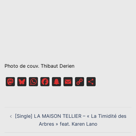
Photo de couv. Thibaut Derien
Mastodon
Bluesky
WhatsApp
Facebook
Snapchat
Email
Copy
Partager
Link
NAVIGATION
[Single] LA MAISON TELLIER – « La Timidité des
D’ARTICLE
Arbres » feat. Karen Lano