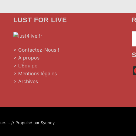
LUST FOR LIVE
R
»
> Contactez-Nous !
> A propos
> L’Équipe
> Mentions légales
> Archives
ue.... // Propulsé par
Sydney