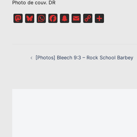
Photo de couv. DR
Mastodon
Bluesky
WhatsApp
Facebook
Snapchat
Email
Copy
Partager
Link
NAVIGATION
D’ARTICLE
[Photos] Bleech 9:3 – Rock School Barbey