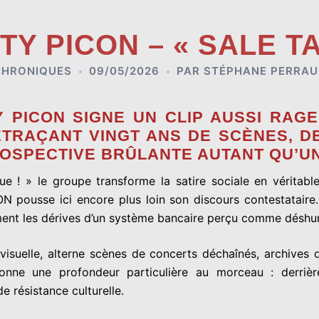
NTY PICON – « SALE T
CHRONIQUES
09/05/2026
PAR
STÉPHANE PERRAU
 PICON
SIGNE UN CLIP AUSSI RAGE
ETRAÇANT VINGT ANS DE SCÈNES, DE
SPECTIVE BRÛLANTE AUTANT QU’UN
que ! » le groupe transforme la satire sociale en vérita
 pousse ici encore plus loin son discours contestataire. 
ment les dérives d’un système bancaire perçu comme déshu
 visuelle, alterne scènes de concerts déchaînés, archive
nne une profondeur particulière au morceau : derrière
e résistance culturelle.