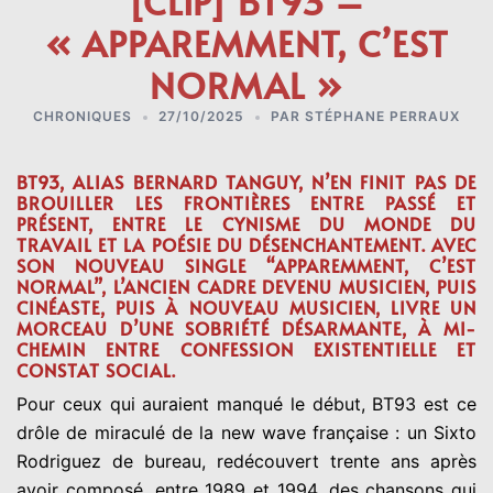
[CLIP] BT93 –
« APPAREMMENT, C’EST
NORMAL »
CHRONIQUES
27/10/2025
PAR
STÉPHANE PERRAUX
BT93, ALIAS BERNARD TANGUY, N’EN FINIT PAS DE
BROUILLER LES FRONTIÈRES ENTRE PASSÉ ET
PRÉSENT, ENTRE LE CYNISME DU MONDE DU
TRAVAIL ET LA POÉSIE DU DÉSENCHANTEMENT. AVEC
SON NOUVEAU SINGLE “APPAREMMENT, C’EST
NORMAL”, L’ANCIEN CADRE DEVENU MUSICIEN, PUIS
CINÉASTE, PUIS À NOUVEAU MUSICIEN, LIVRE UN
MORCEAU D’UNE SOBRIÉTÉ DÉSARMANTE, À MI-
CHEMIN ENTRE CONFESSION EXISTENTIELLE ET
CONSTAT SOCIAL.
Pour ceux qui auraient manqué le début, BT93 est ce
drôle de miraculé de la new wave française : un Sixto
Rodriguez de bureau, redécouvert trente ans après
avoir composé, entre 1989 et 1994, des chansons qui