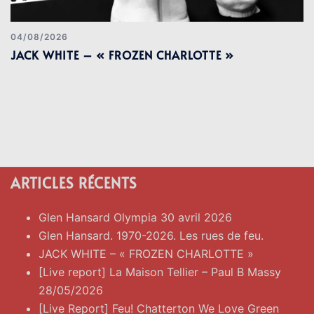
04/08/2026
JACK WHITE – « FROZEN CHARLOTTE »
ARTICLES RÉCENTS
Glen Hansard Olympia 30 avril 2026
Glen Hansard. 1970-2026. Les rues de feu.
JACK WHITE – « FROZEN CHARLOTTE »
[Live report] La Maison Tellier – Paul B Massy
28/05/2026
[Live Report] Feu! Chatterton We Love Green