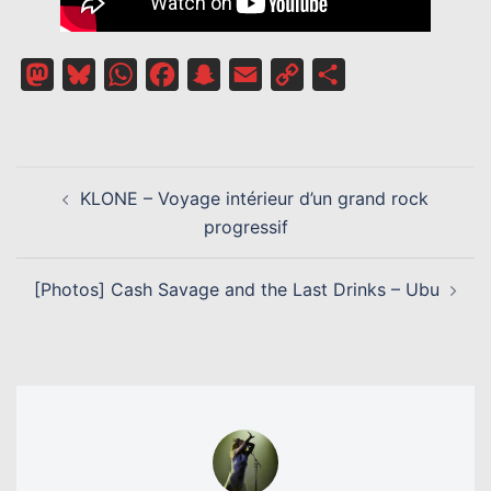
Mastodon
Bluesky
WhatsApp
Facebook
Snapchat
Email
Copy
Partager
Link
NAVIGATION
KLONE – Voyage intérieur d’un grand rock
D’ARTICLE
progressif
[Photos] Cash Savage and the Last Drinks – Ubu