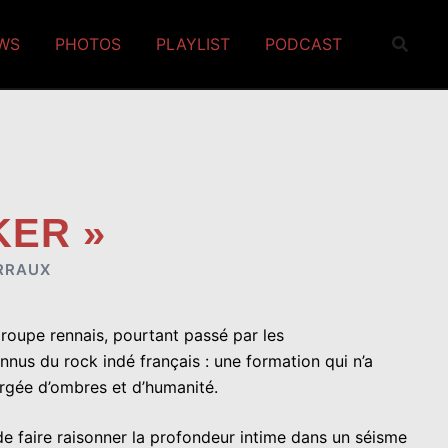
EWS
PHOTOS
PLAYLIST
PODCAST
KER »
RRAUX
roupe rennais, pourtant passé par les
nus du rock indé français : une formation qui n’a
hargée d’ombres et d’humanité.
de faire raisonner la profondeur intime dans un séisme