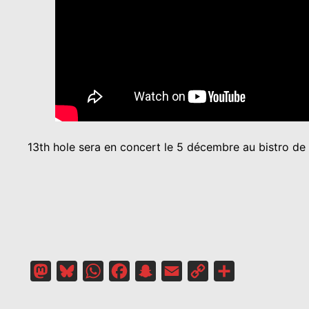
13th hole sera en concert le 5 décembre au bistro de
Mastodon
Bluesky
WhatsApp
Facebook
Snapchat
Email
Copy
Partager
Link