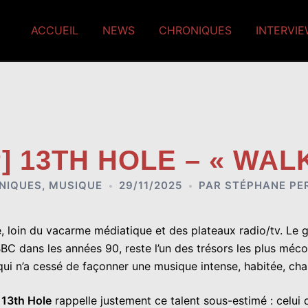
ACCUEIL
NEWS
CHRONIQUES
INTERVI
P] 13TH HOLE – « WAL
NIQUES
,
MUSIQUE
29/11/2025
PAR
STÉPHANE PE
loin du vacarme médiatique et des plateaux radio/tv. Le g
C dans les années 90, reste l’un des trésors les plus mécon
s qui n’a cessé de façonner une musique intense, habitée, c
,
13th Hole
rappelle justement ce talent sous-estimé : celui 