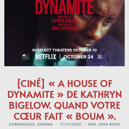
[CINÉ] « A HOUSE OF
DYNAMITE » DE KATHRYN
BIGELOW. QUAND VOTRE
CŒUR FAIT « BOUM ».
CHRONIQUES
,
CINÉMA
17/11/2025
PAR
JOHN BOOK