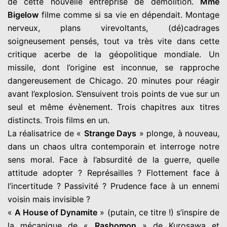
de cette nouvelle entreprise de démolition.
Mme
Bigelow
filme comme si sa vie en dépendait. Montage
nerveux, plans virevoltants, (dé)cadrages
soigneusement pensés, tout va très vite dans cette
critique acerbe de la géopolitique mondiale. Un
missile, dont l’origine est inconnue, se rapproche
dangereusement de Chicago. 20 minutes pour réagir
avant l’explosion. S’ensuivent trois points de vue sur un
seul et même évènement. Trois chapitres aux titres
distincts. Trois films en un.
La réalisatrice de «
Strange Days
» plonge, à nouveau,
dans un chaos ultra contemporain et interroge notre
sens moral. Face à l’absurdité de la guerre, quelle
attitude adopter ? Représailles ? Flottement face à
l’incertitude ? Passivité ? Prudence face à un ennemi
voisin mais invisible ?
«
A House of Dynamite
» (putain, ce titre !) s’inspire de
la mécanique de «
Rashomon
» de Kurosawa et