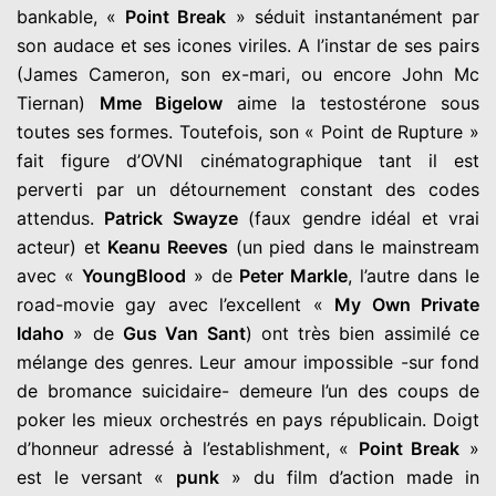
bankable, «
Point Break
» séduit instantanément par
son audace et ses icones viriles. A l’instar de ses pairs
(James Cameron, son ex-mari, ou encore John Mc
Tiernan)
Mme Bigelow
aime la testostérone sous
toutes ses formes. Toutefois, son « Point de Rupture »
fait figure d’OVNI cinématographique tant il est
perverti par un détournement constant des codes
attendus.
Patrick Swayze
(faux gendre idéal et vrai
acteur) et
Keanu Reeves
(un pied dans le mainstream
avec «
YoungBlood
» de
Peter Markle
, l’autre dans le
road-movie gay avec l’excellent «
My Own Private
Idaho
» de
Gus Van Sant
) ont très bien assimilé ce
mélange des genres. Leur amour impossible -sur fond
de bromance suicidaire- demeure l’un des coups de
poker les mieux orchestrés en pays républicain. Doigt
d’honneur adressé à l’establishment, «
Point Break
»
est le versant «
punk
» du film d’action made in