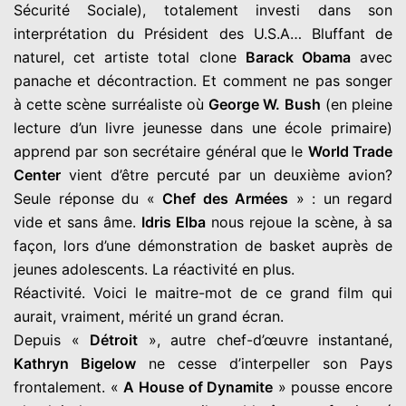
Sécurité Sociale), totalement investi dans son
interprétation du Président des U.S.A… Bluffant de
naturel, cet artiste total clone
Barack Obama
avec
panache et décontraction. Et comment ne pas songer
à cette scène surréaliste où
George W. Bush
(en pleine
lecture d’un livre jeunesse dans une école primaire)
apprend par son secrétaire général que le
World Trade
Center
vient d’être percuté par un deuxième avion?
Seule réponse du «
Chef des Armées
» : un regard
vide et sans âme.
Idris Elba
nous rejoue la scène, à sa
façon, lors d’une démonstration de basket auprès de
jeunes adolescents. La réactivité en plus.
Réactivité. Voici le maitre-mot de ce grand film qui
aurait, vraiment, mérité un grand écran.
Depuis «
Détroit
», autre chef-d’œuvre instantané,
Kathryn Bigelow
ne cesse d’interpeller son Pays
frontalement. «
A House of Dynamite
» pousse encore