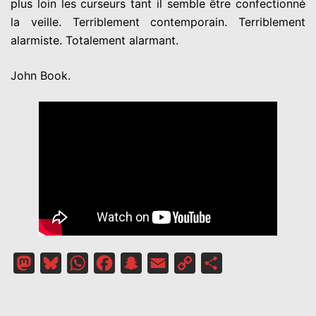
plus loin les curseurs tant il semble être confectionné
la veille. Terriblement contemporain. Terriblement
alarmiste. Totalement alarmant.
John Book.
Mastodon
Bluesky
WhatsApp
Facebook
Snapchat
Email
Copy
Partager
Link