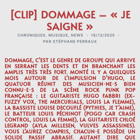
[CLIP] DOMMAGE – « JE
SAIGNE »
CHRONIQUES
,
MUSIQUE
,
NEWS
18/12/2025
PAR
STÉPHANE PERRAUX
DOMMAGE, C’EST LE GENRE DE GROUPE QUI ARRIVE
EN SERRANT LES DENTS ET EN BRANCHANT LES
AMPLIS TRÈS TRÈS FORT. MONTÉ IL Y A QUELQUES
MOIS AUTOUR DE L’IMPULSION D’
HUGO
, LE
QUATUOR RÉUNIT DES MUSICIEN·NE·S BIEN
CONNU·E·S DE LA SCÈNE ROCK PUNK POP
FRANÇAISE : LE GUITARISTE
HUGO FABBRI
(EX-
FUZZY VOX, THE MERCURIALS, LOUIS LA FLEMME),
LA BASSISTE
LOUISE DECOUFLÉ
(PYTHIES, JE T’AIME),
LE BATTEUR
LOUIS PÉCHINOT
(POGO CAR CRASH
CONTROL, LOUIS LA FEMME), LA GUITARISTE
CHLOÉ
LEGRAND
(AYLA MILLESEN, VULVES ASSASSINES).
VOUS L’AUREZ COMPRIS, CHACUN·E POSSÈDE UN
SOLIDE PASSIF ABRASIF. AUTANT DIRE QUE