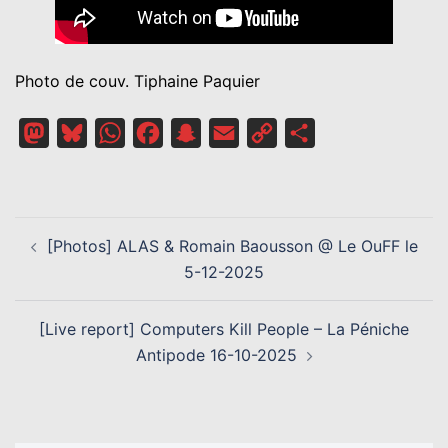
Photo de couv. Tiphaine Paquier
Mastodon
Bluesky
WhatsApp
Facebook
Snapchat
Email
Copy
Partager
Link
NAVIGATION
[Photos] ALAS & Romain Baousson @ Le OuFF le
D’ARTICLE
5-12-2025
[Live report] Computers Kill People – La Péniche
Antipode 16-10-2025