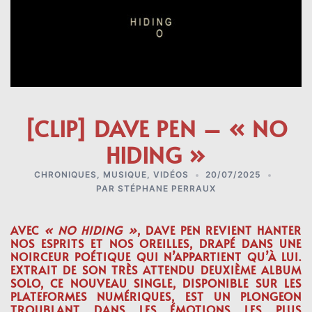
[CLIP] DAVE PEN – « NO
HIDING »
CHRONIQUES
,
MUSIQUE
,
VIDÉOS
20/07/2025
PAR
STÉPHANE PERRAUX
AVEC
« NO HIDING »
,
DAVE PEN
REVIENT HANTER
NOS ESPRITS ET NOS OREILLES, DRAPÉ DANS UNE
NOIRCEUR POÉTIQUE QUI N’APPARTIENT QU’À LUI.
EXTRAIT DE SON TRÈS ATTENDU
DEUXIÈME ALBUM
SOLO
, CE NOUVEAU SINGLE, DISPONIBLE SUR LES
PLATEFORMES NUMÉRIQUES, EST UN PLONGEON
TROUBLANT DANS LES ÉMOTIONS LES PLUS