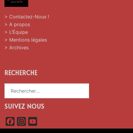
> Contactez-Nous !
> A propos
> L’Équipe
> Mentions légales
> Archives
RECHERCHE
Rechercher :
SUIVEZ NOUS
F
I
Y
a
n
o