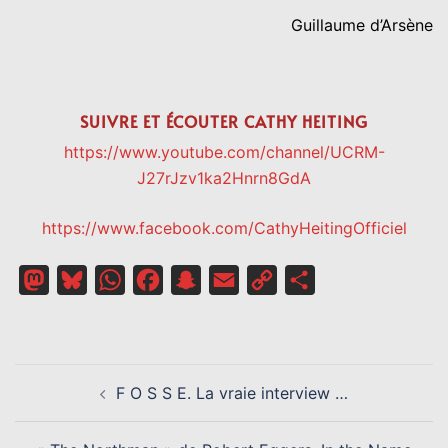
Guillaume d’Arsène
SUIVRE ET ÉCOUTER CATHY HEITING
https://www.youtube.com/channel/UCRM-
J27rJzv1ka2Hnrn8GdA
https://www.facebook.com/CathyHeitingOfficiel
Mastodon
Bluesky
WhatsApp
Facebook
Snapchat
Email
Copy
Partager
Link
NAVIGATION
F O S S E. La vraie interview …
D’ARTICLE