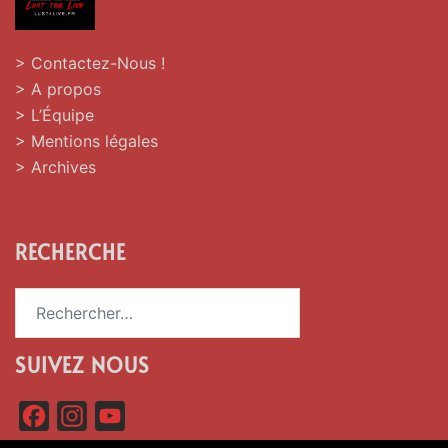
> Contactez-Nous !
> A propos
> L’Équipe
> Mentions légales
> Archives
RECHERCHE
Rechercher :
SUIVEZ NOUS
F
I
Y
a
n
o