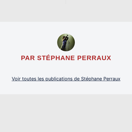
PAR STÉPHANE PERRAUX
Voir toutes les publications de Stéphane Perraux