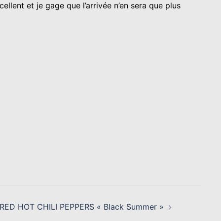
llent et je gage que l’arrivée n’en sera que plus
RED HOT CHILI PEPPERS « Black Summer »