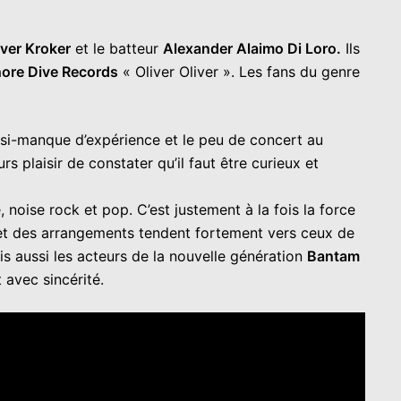
iver Kroker
et le batteur
Alexander Alaimo Di Loro.
Ils
ore Dive Records
« Oliver Oliver ». Les fans du genre
asi-manque d’expérience et le peu de concert au
rs plaisir de constater qu’il faut être curieux et
oise rock et pop. C’est justement à la fois la force
es et des arrangements tendent fortement vers ceux de
is aussi les acteurs de la nouvelle génération
Bantam
t avec sincérité.