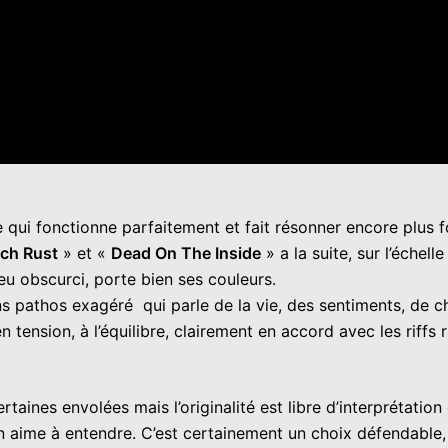
 qui fonctionne parfaitement et fait résonner encore plus fo
ch Rust
» et «
Dead On The Inside
» a la suite, sur l’échel
eu obscurci, porte bien ses couleurs.
ans pathos exagéré qui parle de la vie, des sentiments, de 
en tension, à l’équilibre, clairement en accord avec les riffs
taines envolées mais l’originalité est libre d’interprétation
on aime à entendre. C’est certainement un choix défendable