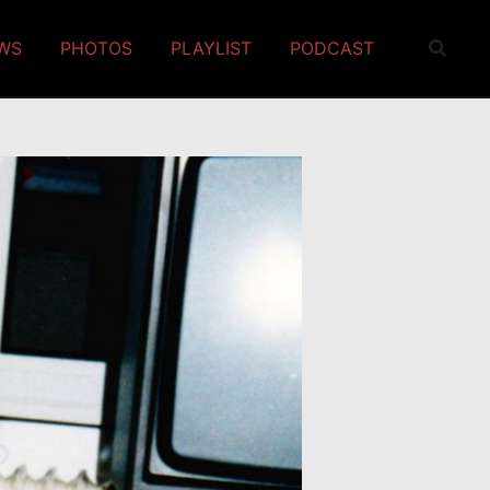
EWS
PHOTOS
PLAYLIST
PODCAST