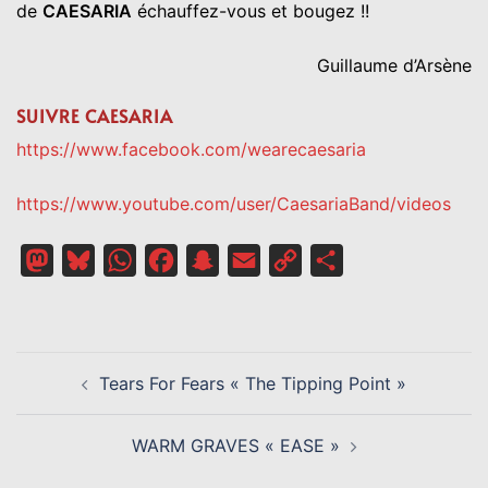
de
CAESARIA
échauffez-vous et bougez !!
Guillaume d’Arsène
SUIVRE CAESARIA
https://www.facebook.com/wearecaesaria
https://www.youtube.com/user/CaesariaBand/videos
Mastodon
Bluesky
WhatsApp
Facebook
Snapchat
Email
Copy
Partager
Link
NAVIGATION
Tears For Fears « The Tipping Point »
D’ARTICLE
WARM GRAVES « EASE »