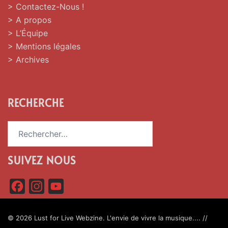
> Contactez-Nous !
> A propos
> L’Équipe
> Mentions légales
> Archives
RECHERCHE
Rechercher :
SUIVEZ NOUS
F
I
Y
a
n
o
c
s
u
© 2026 Lust for Live Webzine. L'envie de vivre la musique.... //