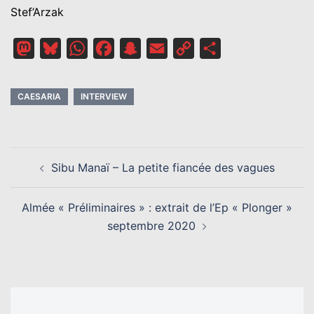
Stef’Arzak
Mastodon
Bluesky
WhatsApp
Facebook
Snapchat
Email
Copy
Partager
Link
CAESARIA
INTERVIEW
NAVIGATION
Sibu Manaï – La petite fiancée des vagues
D’ARTICLE
Almée « Préliminaires » : extrait de l’Ep « Plonger »
septembre 2020