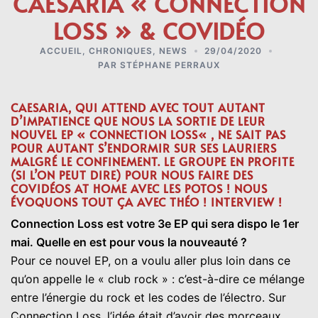
CAESARIA « CONNECTION
LOSS » & COVIDÉO
ACCUEIL
,
CHRONIQUES
,
NEWS
29/04/2020
PAR
STÉPHANE PERRAUX
CAESARIA, QUI ATTEND AVEC TOUT AUTANT
D’IMPATIENCE QUE NOUS LA SORTIE DE LEUR
NOUVEL EP «
CONNECTION LOSS
« , NE SAIT PAS
POUR AUTANT S’ENDORMIR SUR SES LAURIERS
MALGRÉ LE CONFINEMENT. LE GROUPE EN PROFITE
(SI L’ON PEUT DIRE) POUR NOUS FAIRE DES
COVIDÉOS AT HOME AVEC LES POTOS ! NOUS
ÉVOQUONS TOUT ÇA AVEC THÉO ! INTERVIEW !
Connection Loss est votre 3e EP qui sera dispo le 1er
mai. Quelle en est pour vous la nouveauté ?
Pour ce nouvel EP, on a voulu aller plus loin dans ce
qu’on appelle le « club rock » : c’est-à-dire ce mélange
entre l’énergie du rock et les codes de l’électro. Sur
Connection Loss, l’idée était d’avoir des morceaux