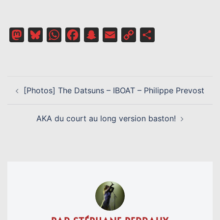
Mastodon
Bluesky
WhatsApp
Facebook
Snapchat
Email
Copy
Partager
Link
NAVIGATION
[Photos] The Datsuns – IBOAT – Philippe Prevost
D’ARTICLE
AKA du court au long version baston!