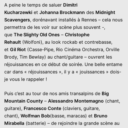
A peine le temps de saluer
Dimitri
Kucharzewki
et
Johanna Brockmann
des
Midnight
Scavengers
, dorénavant installés à Rennes – cela nous
permettra de les voir sur scène plus souvent -,
que
The Slighty Old Ones
–
Christophe
Rehault
(Wolfoni), au look rockab et contrebasse,
et
Gil Riot
(Casse-Pipe, Rio Cinéma Orchestra, Orville
Brody, Tim Bewlay) au chant/guitare – ouvrent les
réjouissances en ce début de soirée. Une belle entame
car dans « réjouissances », il y a « jouissances » dois-
je vous le rappeler !
Puis c’est au tour de nos amis transalpins de
Big
Mountain County
–
Alessandro Montemagno
(chant,
guitare),
Francesco Conte
(claviers, guitare,
chant),
Wolfman Bob
(basse, maracas) et
Bruno
Mirabella
(batterie) – de rejoindre la grande scène au