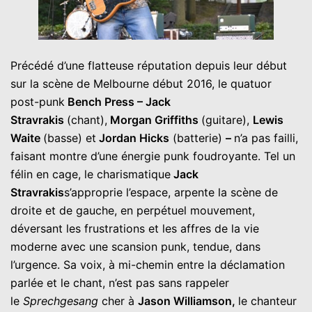
Précédé d’une flatteuse réputation depuis leur début
sur la scène de Melbourne début 2016, le quatuor
post-punk
Bench Press – Jack
Stravrakis
(chant),
Morgan Griffiths
(guitare),
Lewis
Waite
(basse) et
Jordan Hicks
(batterie)
–
n’a pas failli,
faisant montre d’une énergie punk foudroyante. Tel un
félin en cage, le charismatique
Jack
Stravrakis
s’approprie l’espace, arpente la scène de
droite et de gauche, en perpétuel mouvement,
déversant les frustrations et les affres de la vie
moderne avec une scansion punk, tendue, dans
l’urgence. Sa voix, à mi-chemin entre la déclamation
parlée et le chant, n’est pas sans rappeler
le
Sprechgesang
cher à
Jason Williamson,
le chanteur